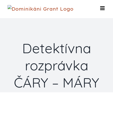
Skip
to
content
Detektívna
rozprávka
ČÁRY – MÁRY
View