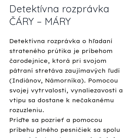
Detektívna rozprávka
Larger
Image
ČÁRY – MÁRY
Detektívna rozprávka o hľadaní
strateného prútika je príbehom
čarodejnice, ktorá pri svojom
pátraní stretáva zaujímavých ľudí
(Indiánov, Námorníka). Pomocou
svojej vytrvalosti, vynaliezavosti a
vtipu sa dostane k nečakanému
rozuzleniu.
Príďte sa pozrieť a pomocou
príbehu plného pesničiek sa spolu