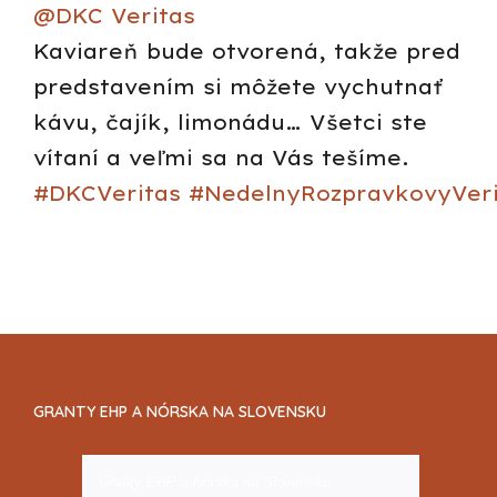
@DKC Veritas
Kaviareň bude otvorená, takže pred
predstavením si môžete vychutnať
kávu, čajík, limonádu… Všetci ste
vítaní a veľmi sa na Vás tešíme.
#DKCVeritas
#NedelnyRozpravkovyVeri
GRANTY EHP A NÓRSKA NA SLOVENSKU
Granty EHP a Nórska na Slovensku