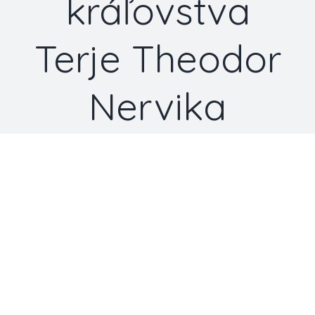
kráľovstva
Terje Theodor
Nervika
View
Larger
Image