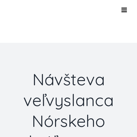
Skip
to
content
Návšteva
veľvyslanca
Nórskeho