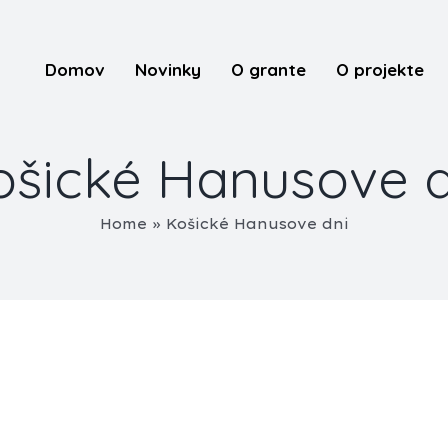
Domov
Novinky
O grante
O projekte
ošické Hanusove d
Home
»
Košické Hanusove dni