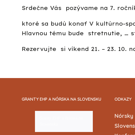
Srdečne Vás pozývame na 7. roční
ktoré sa budú konať V kultúrno-sp
Hlavnou tému bude stretnutie, … st
Rezervujte si víkend 21. – 23. 10. n
GRANTY EHP A NÓRSKA NA SLOVENSKU
ODKAZY
Nórsky 
Granty EHP a Nórska na
Slovensku
Slovens