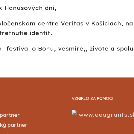
k Hanusových dní,
oločenskom centre Veritas v Košiciach, 
retnutie identít.
a festival o Bohu, vesmíre,, živote a spoluž
VZNIKLO ZA POMOCI
www.eeagrants.s
partner
ký partner