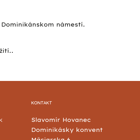
na Dominikánskom námestí.
ití..
KONTAKT
k
Slavomír Hovanec
Dominikásky konvent
Mäsiarska 6