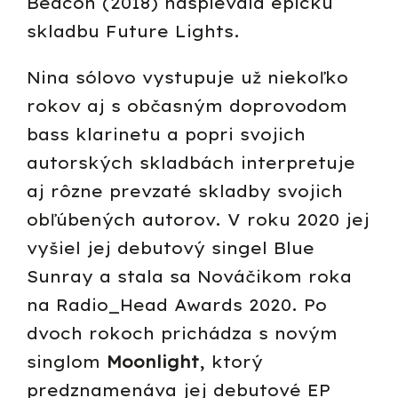
Beacon (2018) naspievala epickú
skladbu Future Lights.
Nina sólovo vystupuje už niekoľko
rokov aj s občasným doprovodom
bass klarinetu a popri svojich
autorských skladbách interpretuje
aj rôzne prevzaté skladby svojich
obľúbených autorov. V roku 2020 jej
vyšiel jej debutový singel Blue
Sunray a stala sa Nováčikom roka
na Radio_Head Awards 2020. Po
dvoch rokoch prichádza s novým
singlom
Moonlight
, ktorý
predznamenáva jej debutové EP