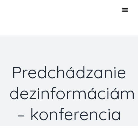
Skip
to
content
Predchádzanie
dezinformáciám
– konferencia