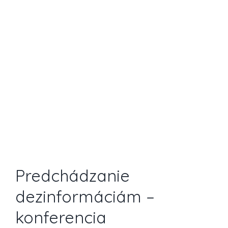
Zobraziť
väčší
obrázok
Predchádzanie
dezinformáciám –
konferencia